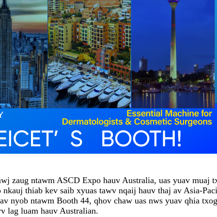
wj zaug ntawm ASCD Expo hauv Australia, uas yuav muaj txi
oo nkauj thiab kev saib xyuas tawv nqaij hauv thaj av Asia-
 yuav nyob ntawm Booth 44, qhov chaw uas nws yuav qhia tx
wv lag luam hauv Australian.