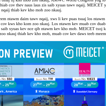
s thiab cov thev naus laus zis saib xyuas tawv nqaij. MEIC
qaij thiab kev kho mob zoo nkauj.
ntawm daim tawv nqaij, xws li kev puas tsuaj los ntawm lu
b cov kws kho kom zoo nkauj. Los ntawm kev muab cov duab 
hiab saib xyuas kev nce qib ntawm kev kho mob. MEICET txo
 zoo nkauj thiab kev kho mob, muab cov kev daws teeb meem