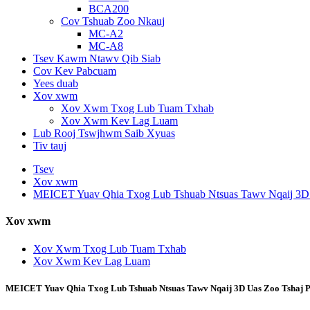
BCA200
Cov Tshuab Zoo Nkauj
MC-A2
MC-A8
Tsev Kawm Ntawv Qib Siab
Cov Kev Pabcuam
Yees duab
Xov xwm
Xov Xwm Txog Lub Tuam Txhab
Xov Xwm Kev Lag Luam
Lub Rooj Tswjhwm Saib Xyuas
Tiv tauj
Tsev
Xov xwm
MEICET Yuav Qhia Txog Lub Tshuab Ntsuas Tawv Nqaij 3D 
Xov xwm
Xov Xwm Txog Lub Tuam Txhab
Xov Xwm Kev Lag Luam
MEICET Yuav Qhia Txog Lub Tshuab Ntsuas Tawv Nqaij 3D Uas Zoo Tshaj P