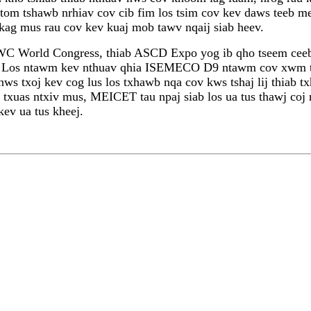
om tshawb nrhiav cov cib fim los tsim cov kev daws teeb mee
nkag mus rau cov kev kuaj mob tawv nqaij siab heev.
World Congress, thiab ASCD Expo yog ib qho tseem ceeb h
j. Los ntawm kev nthuav qhia ISEMECO D9 ntawm cov xwm tx
g nws txoj kev cog lus los txhawb nqa cov kws tshaj lij thia
b txuas ntxiv mus, MEICET tau npaj siab los ua tus thawj coj
kev ua tus kheej.