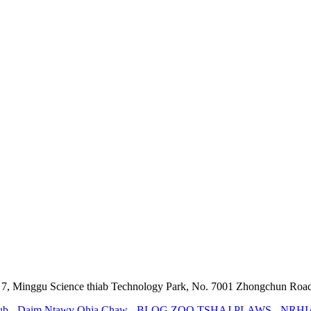
v 7, Minggu Science thiab Technology Park, No. 7001 Zhongchun Road
ub
-
Daim Ntawv Qhia Chaw
-
BLOG ZOO TSHAJ PLAWS
-
NRHI