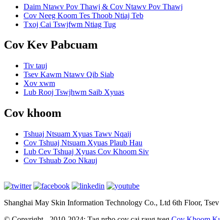
Daim Ntawv Pov Thawj & Cov Ntawv Pov Thawj
Cov Neeg Koom Tes Thoob Ntiaj Teb
Txoj Cai Tswjfwm Ntiag Tug
Cov Kev Pabcuam
Tiv tauj
Tsev Kawm Ntawv Qib Siab
Xov xwm
Lub Rooj Tswjhwm Saib Xyuas
Cov khoom
Tshuaj Ntsuam Xyuas Tawv Nqaij
Cov Tshuaj Ntsuam Xyuas Plaub Hau
Lub Cev Tshuaj Xyuas Cov Khoom Siv
Cov Tshuab Zoo Nkauj
Shanghai May Skin Information Technology Co., Ltd 6th Floor, Tse
© Copyright - 2010-2024: Tag nrho cov cai raug tseg.
Cov Khoom K