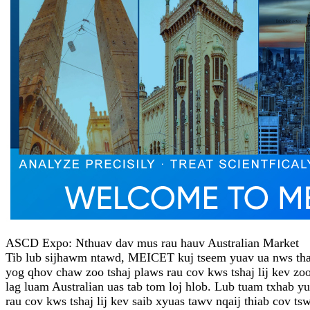
ASCD Expo: Nthuav dav mus rau hauv Australian Market
Tib lub sijhawm ntawd, MEICET kuj tseem yuav ua nws tha
yog qhov chaw zoo tshaj plaws rau cov kws tshaj lij kev z
lag luam Australian uas tab tom loj hlob. Lub tuam txhab
rau cov kws tshaj lij kev saib xyuas tawv nqaij thiab cov ts