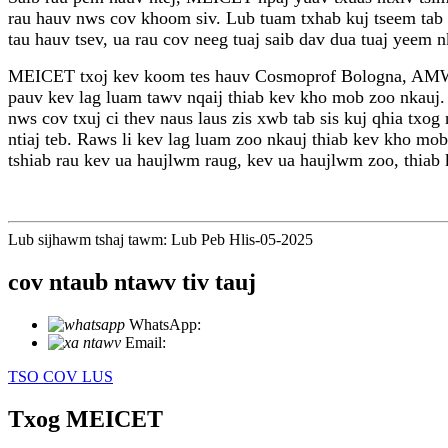
rau hauv nws cov khoom siv. Lub tuam txhab kuj tseem tab t
tau hauv tsev, ua rau cov neeg tuaj saib dav dua tuaj yeem 
MEICET txoj kev koom tes hauv Cosmoprof Bologna, AMWC 
pauv kev lag luam tawv nqaij thiab kev kho mob zoo nkau
nws cov txuj ci thev naus laus zis xwb tab sis kuj qhia txo
ntiaj teb. Raws li kev lag luam zoo nkauj thiab kev kho mo
tshiab rau kev ua haujlwm raug, kev ua haujlwm zoo, thiab 
Lub sijhawm tshaj tawm: Lub Peb Hlis-05-2025
cov ntaub ntawv tiv tauj
WhatsApp:
+86 18721027829
Email:
info@meicet.com
TSO COV LUS
Txog MEICET