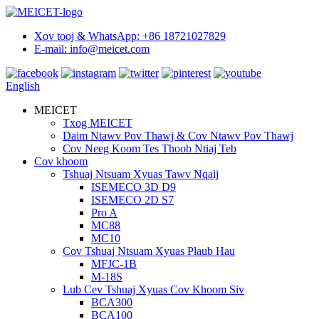
Xov tooj & WhatsApp: +86 18721027829
E-mail: info@meicet.com
English
MEICET
Txog MEICET
Daim Ntawv Pov Thawj & Cov Ntawv Pov Thawj
Cov Neeg Koom Tes Thoob Ntiaj Teb
Cov khoom
Tshuaj Ntsuam Xyuas Tawv Nqaij
ISEMECO 3D D9
ISEMECO 2D S7
Pro A
MC88
MC10
Cov Tshuaj Ntsuam Xyuas Plaub Hau
MFJC-1B
M-18S
Lub Cev Tshuaj Xyuas Cov Khoom Siv
BCA300
BCA100