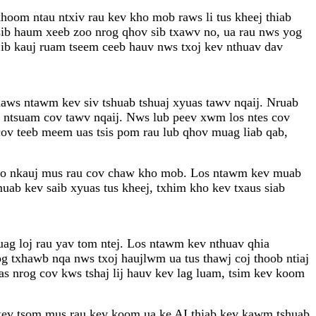
oom ntau ntxiv rau kev kho mob raws li tus kheej thiab
b haum xeeb zoo nrog qhov sib txawv no, ua rau nws yog
b kauj ruam tseem ceeb hauv nws txoj kev nthuav dav
ws ntawm kev siv tshuab tshuaj xyuas tawv nqaij. Nruab
 ntsuam cov tawv nqaij. Nws lub peev xwm los ntes cov
cov teeb meem uas tsis pom rau lub qhov muag liab qab,
u zoo nkauj mus rau cov chaw kho mob. Los ntawm kev muab
ab kev saib xyuas tus kheej, txhim kho kev txaus siab
ag loj rau yav tom ntej. Los ntawm kev nthuav qhia
hawb nqa nws txoj haujlwm ua tus thawj coj thoob ntiaj
s nrog cov kws tshaj lij hauv kev lag luam, tsim kev koom
 kev tsom mus rau kev koom ua ke AI thiab kev kawm tshuab