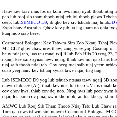
Hauv kev txav mus los ua kom nws muaj nyob thoob ntiaj t
peb lub rooj sib tham thoob ntiaj teb loj thoob plaws Teb
ceeb, lub
ISEMECO D9
, ib qho kev siv tshuab niaj hnub
3D 
Expo hauv Australia. Qhov kev pib ua lag luam no qhia tx
kuaj mob siab heev.
Cosmoprof Bologna: Kev Tshwm Sim Zoo Nkauj Tshaj Pla
MEICET qhov chaw nres thawj zaug yuav yog Cosmoprof Bolo
hauv ntiaj teb, uas tau muaj txij li lub Peb Hlis 20 txog 2
nkauj, kev saib xyuas tawv nqaij, thiab kev noj qab haus
tuaj saib thoob ntiaj teb. Cov neeg tuaj saib tuaj yeem 
cuab yeej hauv kev tshuaj xyuas tawv nqaij tiag tiag.
Lub ISEMECO D9 yog lub tshuab ntsuas tawv nqaij 3D zoo ts
ntawm lub cev (AI), thiab kev ntes lub teeb UV los muab k
cov qhov hws, thiab cov dej noo. Nrog nws lub peev xwm l
nqaij los tsim cov phiaj xwm kho mob rau tus kheej, txhim 
AMWC Lub Rooj Sib Tham Thoob Ntiaj Teb: Lub Chaw ra
Tom qab nws tshwm sim ntawm Cosmoprof Bologna, MEICET
qho ntawm cov rooj sib tham loj tshaj plaws ntawm cov kw