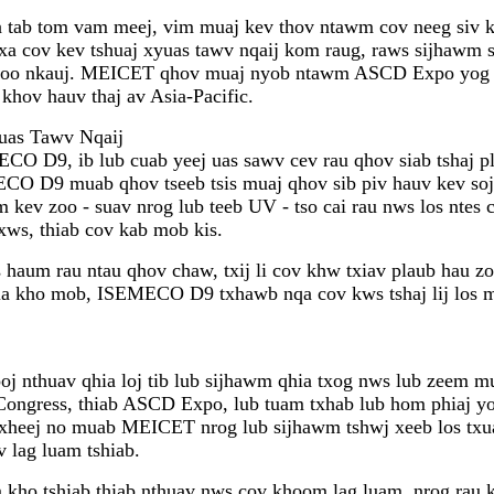
a tab tom vam meej, vim muaj kev thov ntawm cov neeg siv kh
ov kev tshuaj xyuas tawv nqaij kom raug, raws sijhawm si
w zoo nkauj. MEICET qhov muaj nyob ntawm ASCD Expo yog i
khov hauv thaj av Asia-Pacific.
as Tawv Nqaij
D9, ib lub cuab yeej uas sawv cev rau qhov siab tshaj pla
CO D9 muab qhov tseeb tsis muaj qhov sib piv hauv kev soj
kev zoo - suav nrog lub teeb UV - tso cai rau nws los ntes 
 xws, thiab cov kab mob kis.
ws haum rau ntau qhov chaw, txij li cov khw txiav plaub ha
hia kho mob, ISEMECO D9 txhawb nqa cov kws tshaj lij los mu
j nthuav qhia loj tib lub sijhawm qhia txog nws lub zeem mu
s, thiab ASCD Expo, lub tuam txhab lub hom phiaj yog tx
txheej no muab MEICET nrog lub sijhawm tshwj xeeb los txua
v lag luam tshiab.
m kho tshiab thiab nthuav nws cov khoom lag luam, nrog rau