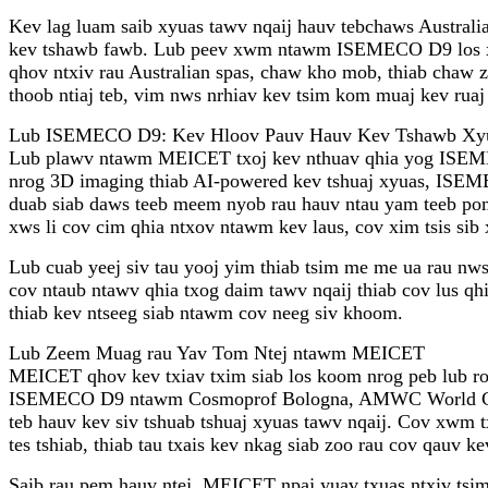
Kev lag luam saib xyuas tawv nqaij hauv tebchaws Australi
kev tshawb fawb. Lub peev xwm ntawm ISEMECO D9 los xa c
qhov ntxiv rau Australian spas, chaw kho mob, thiab cha
thoob ntiaj teb, vim nws nrhiav kev tsim kom muaj kev ruaj 
Lub ISEMECO D9: Kev Hloov Pauv Hauv Kev Tshawb Xyu
Lub plawv ntawm MEICET txoj kev nthuav qhia yog ISEMECO 
nrog 3D imaging thiab AI-powered kev tshuaj xyuas, ISEME
duab siab daws teeb meem nyob rau hauv ntau yam teeb pom 
xws li cov cim qhia ntxov ntawm kev laus, cov xim tsis sib
Lub cuab yeej siv tau yooj yim thiab tsim me me ua rau n
cov ntaub ntawv qhia txog daim tawv nqaij thiab cov lus q
thiab kev ntseeg siab ntawm cov neeg siv khoom.
Lub Zeem Muag rau Yav Tom Ntej ntawm MEICET
MEICET qhov kev txiav txim siab los koom nrog peb lub roo
ISEMECO D9 ntawm Cosmoprof Bologna, AMWC World Congres
teb hauv kev siv tshuab tshuaj xyuas tawv nqaij. Cov xwm 
tes tshiab, thiab tau txais kev nkag siab zoo rau cov qauv ke
Saib rau pem hauv ntej, MEICET npaj yuav txuas ntxiv tsi