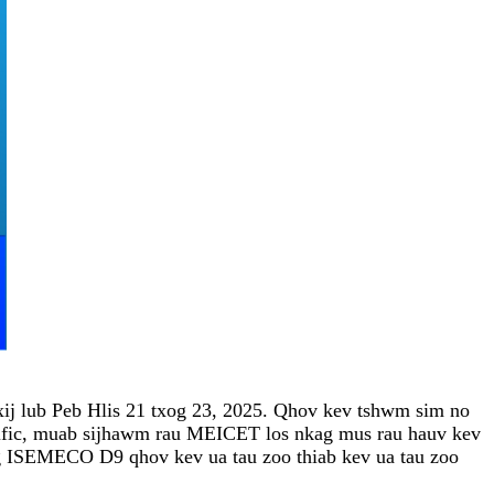
j lub Peb Hlis 21 txog 23, 2025. Qhov kev tshwm sim no
Pacific, muab sijhawm rau MEICET los nkag mus rau hauv kev
og ISEMECO D9 qhov kev ua tau zoo thiab kev ua tau zoo