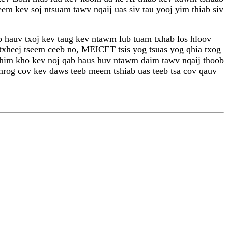
m kev soj ntsuam tawv nqaij uas siv tau yooj yim thiab siv
auv txoj kev taug kev ntawm lub tuam txhab los hloov
heej tseem ceeb no, MEICET tsis yog tsuas yog qhia txog
b txhim kho kev noj qab haus huv ntawm daim tawv nqaij thoob
 nrog cov kev daws teeb meem tshiab uas teeb tsa cov qauv