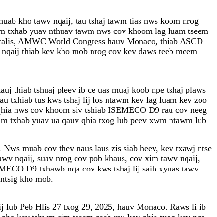
shuab kho tawv nqaij, tau tshaj tawm tias nws koom nrog
tuam txhab yuav nthuav tawm nws cov khoom lag luam tseem
talis, AMWC World Congress hauv Monaco, thiab ASCD
v nqaij thiab kev kho mob nrog cov kev daws teeb meem
 thiab tshuaj pleev ib ce uas muaj koob npe tshaj plaws
au txhiab tus kws tshaj lij los ntawm kev lag luam kev zoo
os qhia nws cov khoom siv tshiab ISEMECO D9 rau cov neeg
tuam txhab yuav ua qauv qhia txog lub peev xwm ntawm lub
 Nws muab cov thev naus laus zis siab heev, kev txawj ntse
wv nqaij, suav nrog cov pob khaus, cov xim tawv nqaij,
SEMECO D9 txhawb nqa cov kws tshaj lij saib xyuas tawv
 ntsig kho mob.
ub Peb Hlis 27 txog 29, 2025, hauv Monaco. Raws li ib
 qho kev tshwm sim tseem ceeb rau kev qhia txog kev nce