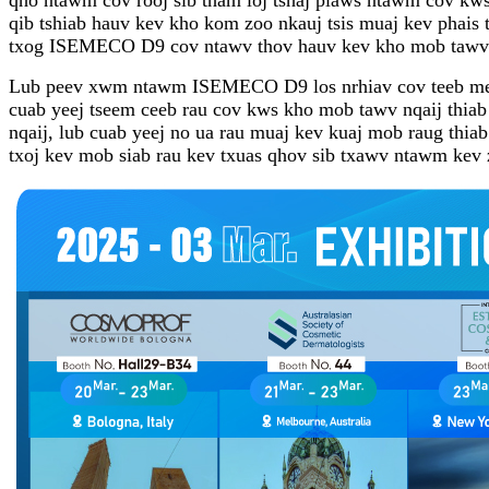
qib tshiab hauv kev kho kom zoo nkauj tsis muaj kev phai
txog ISEMECO D9 cov ntawv thov hauv kev kho mob tawv n
Lub peev xwm ntawm ISEMECO D9 los nrhiav cov teeb meem 
cuab yeej tseem ceeb rau cov kws kho mob tawv nqaij thia
nqaij, lub cuab yeej no ua rau muaj kev kuaj mob raug t
txoj kev mob siab rau kev txuas qhov sib txawv ntawm kev