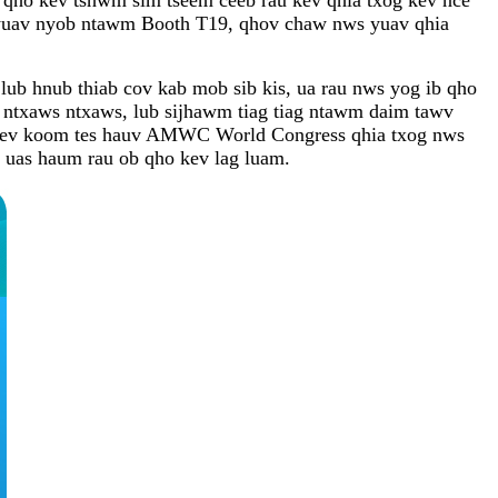
ET yuav nyob ntawm Booth T19, qhov chaw nws yuav qhia
b hnub thiab cov kab mob sib kis, ua rau nws yog ib qho
ntxaws ntxaws, lub sijhawm tiag tiag ntawm daim tawv
j kev koom tes hauv AMWC World Congress qhia txog nws
 uas haum rau ob qho kev lag luam.