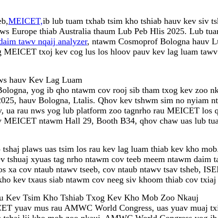
eb,
MEICET,
ib lub tuam txhab tsim kho tshiab hauv kev siv t
chaws Europe thiab Australia thaum Lub Peb Hlis 2025. Lub 
daim tawv nqaij analyzer
, ntawm Cosmoprof Bologna hauv L
og MEICET txoj kev cog lus los hloov pauv kev lag luam taw
ws hauv Kev Lag Luam
gna, yog ib qho ntawm cov rooj sib tham txog kev zoo nkauj
3, 2025, hauv Bologna, Ltalis. Qhov kev tshwm sim no nyiam nt
 huv, ua rau nws yog lub platform zoo tagnrho rau MEICET l
nrhiav MEICET ntawm Hall 29, Booth B34, qhov chaw uas lub 
haj plaws uas tsim los rau kev lag luam thiab kev kho mob.
ev tshuaj xyuas tag nrho ntawm cov teeb meem ntawm daim ta
os xa cov ntaub ntawv tseeb, cov ntaub ntawv tsav tsheb, I
kho kev txaus siab ntawm cov neeg siv khoom thiab cov txiaj
u Kev Tsim Kho Tshiab Txog Kev Kho Mob Zoo Nkauj
 yuav mus rau AMWC World Congress, uas yuav muaj txij l
s tshaj lij kho mob zoo nkauj, AMWC World Congress yog ib